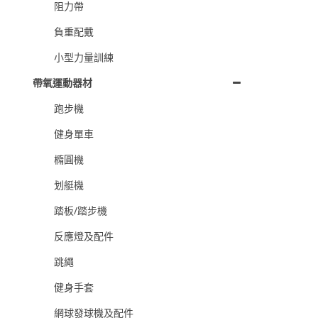
阻力帶
負重配戴
小型力量訓練
帶氧運動器材
跑步機
健身單車
橢圓機
划艇機
踏板/踏步機
反應燈及配件
跳繩
健身手套
網球發球機及配件