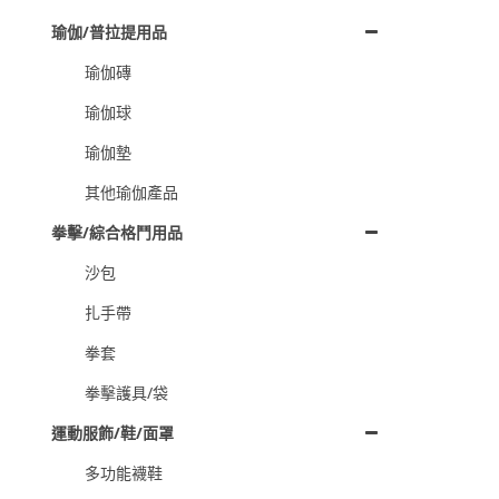
瑜伽/普拉提用品
瑜伽磚
瑜伽球
瑜伽墊
其他瑜伽產品
拳擊/綜合格鬥用品
沙包
扎手帶
拳套
拳擊護具/袋
運動服飾/鞋/面罩
多功能襪鞋