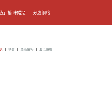
值」播 咪錯過
分店網絡
認
|
熱賣
|
最高價格
|
最低價格