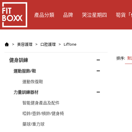
產品分類
品牌
哭泣星期四
筍貨「
>
美容護理
>
口腔護理
>
LifTone
排序:
默
健身訓練
運動服飾/鞋
運動恢復鞋
力量訓練器材
智能健身產品及配件
啞鈴/壺鈴/槓鈴/健身椅
藥球/重力球