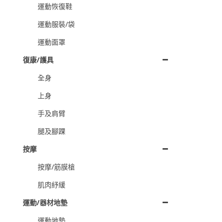
運動恢復鞋
運動服裝/袋
運動面罩
復康/護具
全身
上身
手及肩臂
腿及腳踝
按摩
按摩/筋膜槍
肌肉紓緩
運動/器材地墊
運動地墊