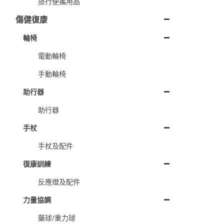
旅行便攜用品
傷健復康
輪椅
電動輪椅
手動輪椅
助行器
助行器
手杖
手杖及配件
復康訓練
反應燈及配件
力量協調
藥球/重力球