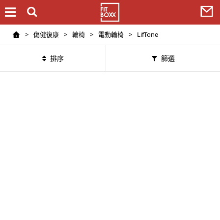
>
傷健復康
>
輪椅
>
電動輪椅
>
LifTone
排序
篩選