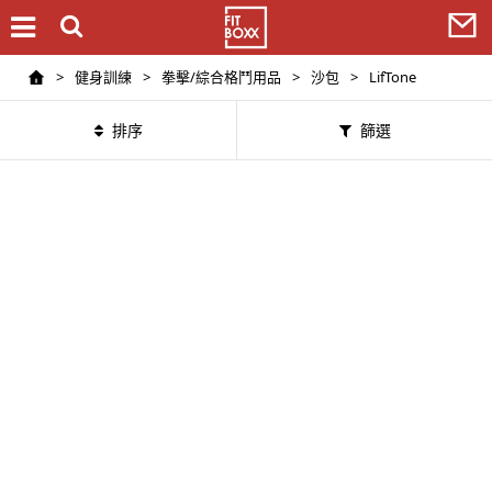
>
健身訓練
>
拳擊/綜合格鬥用品
>
沙包
>
LifTone
排序
篩選