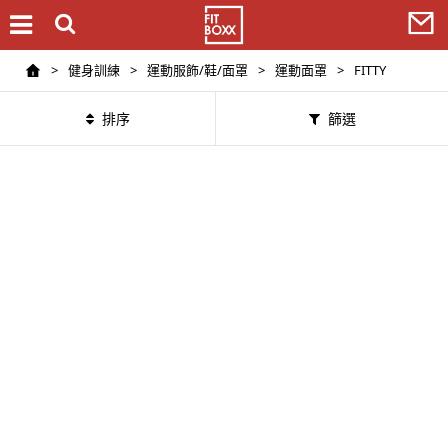
>
健身訓練
>
運動服飾/鞋/面罩
>
運動面罩
>
FITTY
排序
篩選