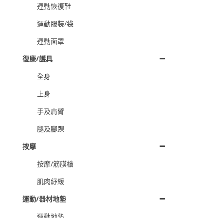
運動恢復鞋
運動服裝/袋
運動面罩
復康/護具
全身
上身
手及肩臂
腿及腳踝
按摩
按摩/筋膜槍
肌肉紓緩
運動/器材地墊
運動地墊