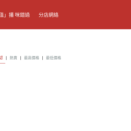
值」播 咪錯過
分店網絡
認
|
熱賣
|
最高價格
|
最低價格