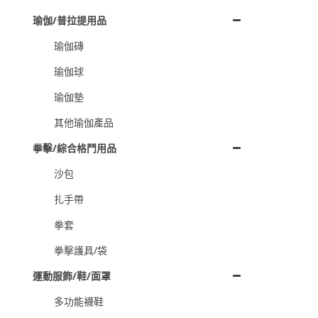
瑜伽/普拉提用品
瑜伽磚
瑜伽球
瑜伽墊
其他瑜伽產品
拳擊/綜合格鬥用品
沙包
扎手帶
拳套
拳擊護具/袋
運動服飾/鞋/面罩
多功能襪鞋