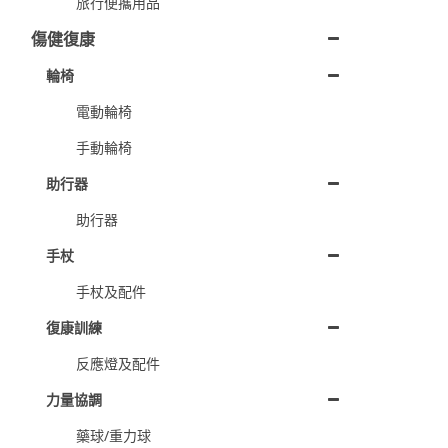
旅行便攜用品
傷健復康
輪椅
電動輪椅
手動輪椅
助行器
助行器
手杖
手杖及配件
復康訓練
反應燈及配件
力量協調
藥球/重力球