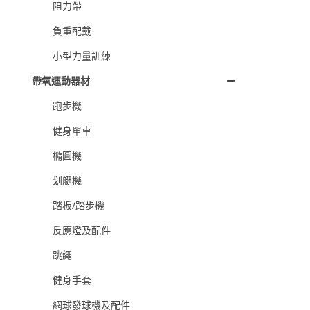
阻力帶
負重配戴
小型力量訓練
帶氧運動器材
跑步機
健身單車
橢圓機
划艇機
踏板/踏步機
反應燈及配件
跳繩
健身手套
網球發球機及配件