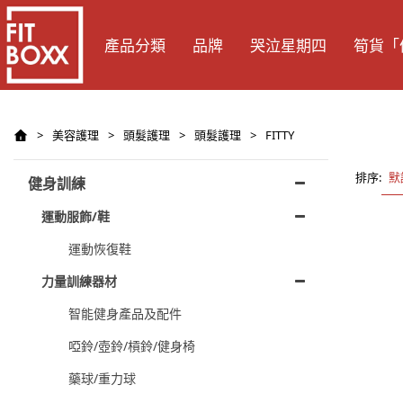
產品分類
品牌
哭泣星期四
筍貨「
>
美容護理
>
頭髮護理
>
頭髮護理
>
FITTY
排序:
默
健身訓練
運動服飾/鞋
運動恢復鞋
力量訓練器材
智能健身產品及配件
啞鈴/壺鈴/槓鈴/健身椅
藥球/重力球