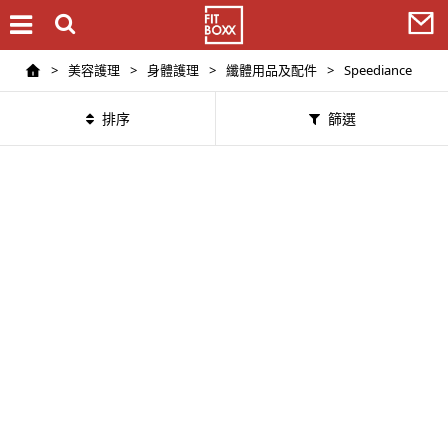
>
美容護理
>
身體護理
>
纖體用品及配件
>
Speediance
排序
篩選