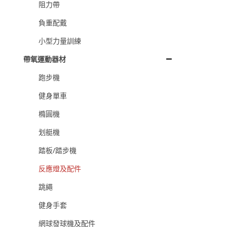
阻力帶
負重配戴
小型力量訓練
帶氧運動器材
跑步機
健身單車
橢圓機
划艇機
踏板/踏步機
反應燈及配件
跳繩
健身手套
網球發球機及配件