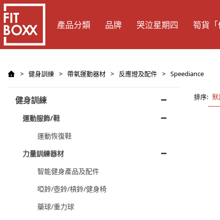
產品分類
品牌
哭泣星期四
筍貨「
>
健身訓練
>
帶氧運動器材
>
反應燈及配件
>
Speediance
排序:
默
健身訓練
運動服飾/鞋
運動恢復鞋
力量訓練器材
智能健身產品及配件
啞鈴/壺鈴/槓鈴/健身椅
藥球/重力球