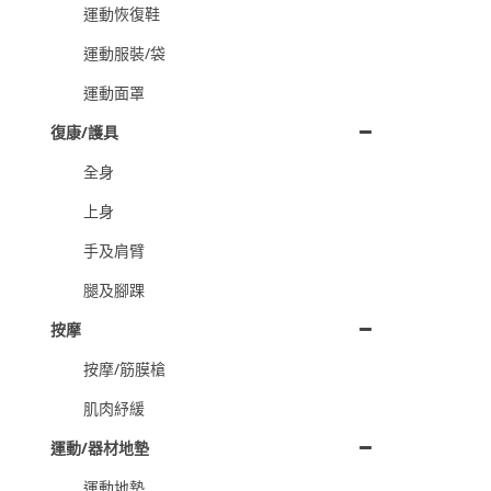
運動恢復鞋
運動服裝/袋
運動面罩
復康/護具
全身
上身
手及肩臂
腿及腳踝
按摩
按摩/筋膜槍
肌肉紓緩
運動/器材地墊
運動地墊