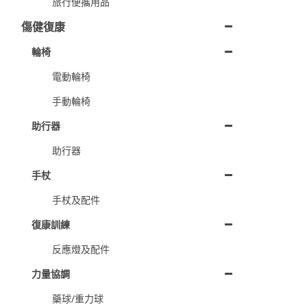
旅行便攜用品
傷健復康
輪椅
電動輪椅
手動輪椅
助行器
助行器
手杖
手杖及配件
復康訓練
反應燈及配件
力量協調
藥球/重力球