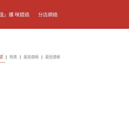
值」播 咪錯過
分店網絡
認
|
熱賣
|
最高價格
|
最低價格