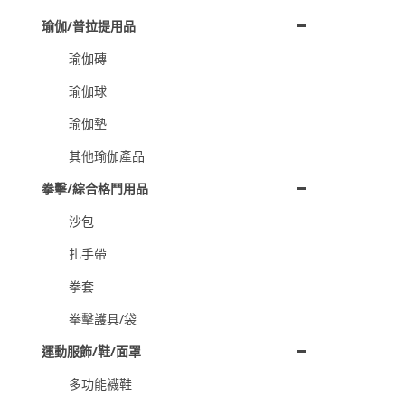
瑜伽/普拉提用品
瑜伽磚
瑜伽球
瑜伽墊
其他瑜伽產品
拳擊/綜合格鬥用品
沙包
扎手帶
拳套
拳擊護具/袋
運動服飾/鞋/面罩
多功能襪鞋