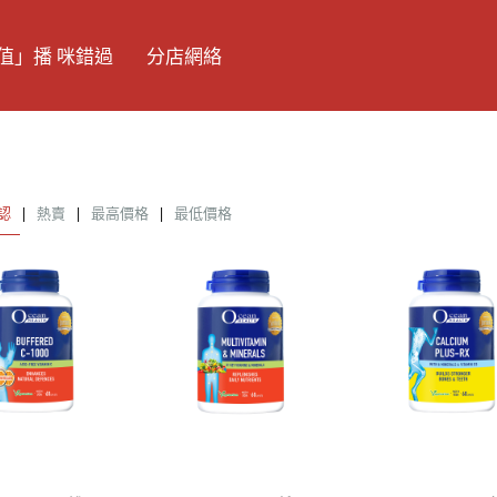
值」播 咪錯過
分店網絡
認
|
熱賣
|
最高價格
|
最低價格