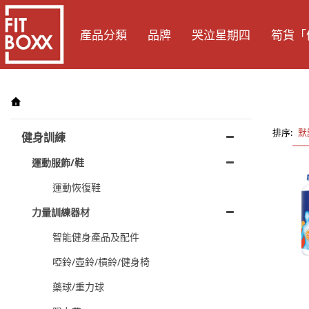
產品分類
品牌
哭泣星期四
筍貨「
排序:
默
健身訓練
運動服飾/鞋
運動恢復鞋
力量訓練器材
智能健身產品及配件
啞鈴/壺鈴/槓鈴/健身椅
藥球/重力球