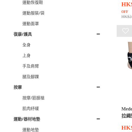
運動恢復鞋
HK
OFF
運動服裝/袋
HK$2
運動面罩
復康/護具
全身
上身
手及肩臂
腿及腳踝
按摩
按摩/筋膜槍
肌肉紓緩
Med
拉繩
運動/器材地墊
HK$
運動地墊