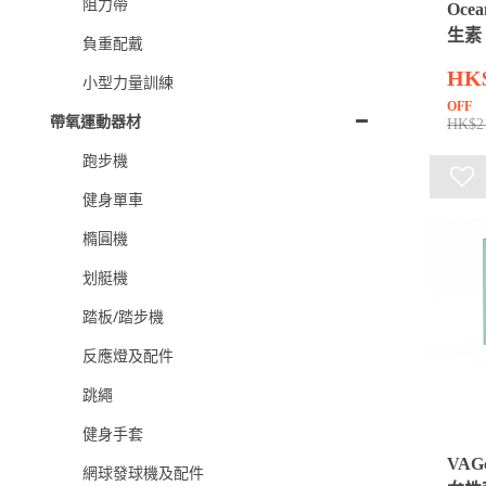
阻力帶
Ocea
生素 
負重配戴
HK
小型力量訓練
OFF
帶氧運動器材
HK$2
跑步機
健身單車
橢圓機
划艇機
踏板/踏步機
反應燈及配件
跳繩
健身手套
VAG
網球發球機及配件