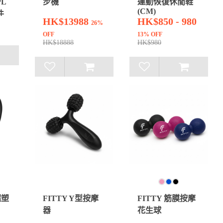
L
步機
運動恢復休閒鞋
(CM)
件
HK$13988
HK$850 - 980
26%
OFF
13% OFF
HK$18888
HK$980
超塑
FITTY Y型按摩
FITTY 筋膜按摩
器
花生球