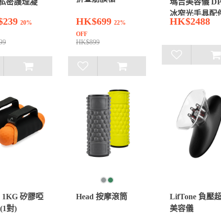
私密護理凝
瑪吉美容儀 DP
冰窄光手具配
$239
HK$699
HK$2488
20%
22%
OFF
99
HK$899
d 1KG 矽膠啞
Head 按摩滾筒
LifTone 負壓
(1對)
美容儀