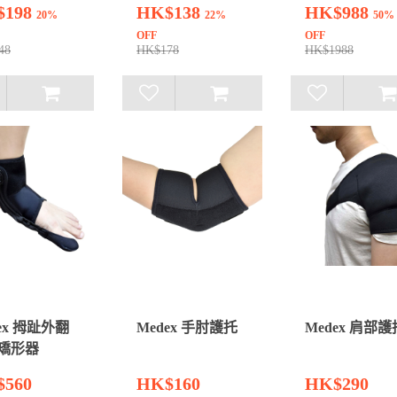
$198
HK$138
HK$988
20%
22%
50%
OFF
OFF
48
HK$178
HK$1988
ex 拇趾外翻
Medex 手肘護托
Medex 肩部護
矯形器
560
HK$160
HK$290