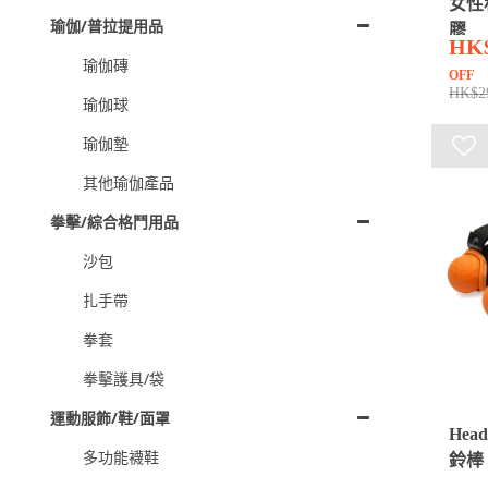
女性
瑜伽/普拉提用品
膠
HK
瑜伽磚
OFF
HK$2
瑜伽球
瑜伽墊
其他瑜伽產品
拳擊/綜合格鬥用品
沙包
扎手帶
拳套
拳擊護具/袋
運動服飾/鞋/面罩
Hea
多功能襪鞋
鈴棒 