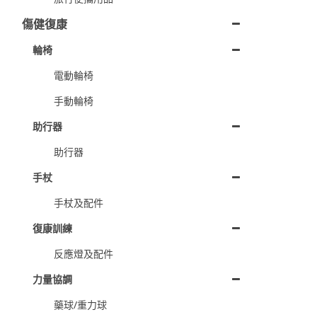
傷健復康
輪椅
電動輪椅
手動輪椅
助行器
助行器
手杖
手杖及配件
復康訓練
反應燈及配件
力量協調
藥球/重力球