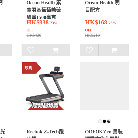
鈣
Ocean Health 素
Ocean Health 明
食氨基葡萄糖硫
目配方
酸鹽1500毫克
HK$338
HK$168
23%
23%
OFF
OFF
HK$438
HK$218
缺貨
 光
Reebok Z-Tech跑
OOFOS Zen 男裝