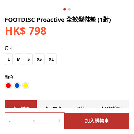
FOOTDISC Proactive 全效型鞋墊 (1對)
HK$ 798
尺寸
L
M
S
XS
XL
顏色
產品詳情
產品規格
影片
產品評論(0)
-
+
加入購物車
FOOTDISC Proactive 全效型鞋墊 (1對)
根據生物力學原理加上
超過
2,000
位運動選手動態觀察，
100,000
公里以上的測試，運