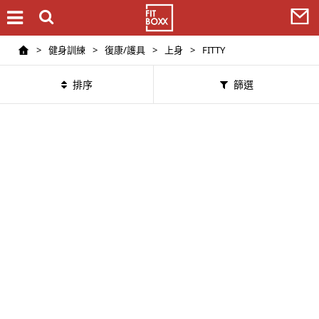
>
健身訓練
>
復康/護具
>
上身
>
FITTY
排序
篩選