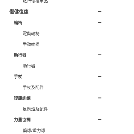
旅行便攜用品
傷健復康
輪椅
電動輪椅
手動輪椅
助行器
助行器
手杖
手杖及配件
復康訓練
反應燈及配件
力量協調
藥球/重力球