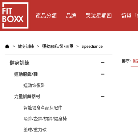
產品分類
品牌
哭泣星期四
筍貨「
>
健身訓練
>
運動服飾/鞋/面罩
>
Speediance
排序:
默
健身訓練
運動服飾/鞋
運動恢復鞋
力量訓練器材
智能健身產品及配件
啞鈴/壺鈴/槓鈴/健身椅
藥球/重力球