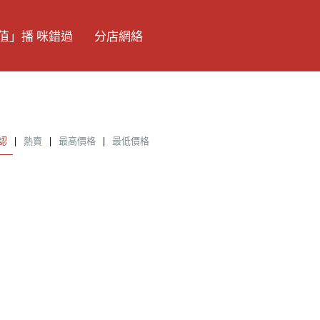
值」播 咪錯過
分店網絡
認
|
熱賣
|
最高價格
|
最低價格