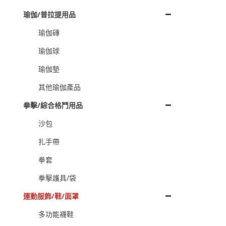
瑜伽/普拉提用品
瑜伽磚
瑜伽球
瑜伽墊
其他瑜伽產品
拳擊/綜合格鬥用品
沙包
扎手帶
拳套
拳擊護具/袋
運動服飾/鞋/面罩
多功能襪鞋