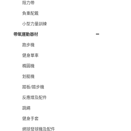
阻力帶
負重配戴
小型力量訓練
帶氧運動器材
跑步機
健身單車
橢圓機
划艇機
踏板/踏步機
反應燈及配件
跳繩
健身手套
網球發球機及配件