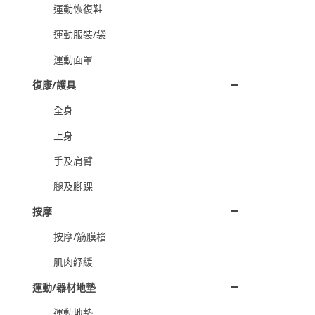
運動恢復鞋
運動服裝/袋
運動面罩
復康/護具
全身
上身
手及肩臂
腿及腳踝
按摩
按摩/筋膜槍
肌肉紓緩
運動/器材地墊
運動地墊