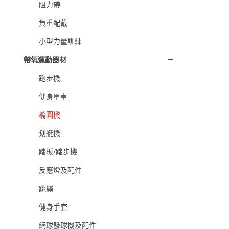
阻力帶
負重配戴
小型力量訓練
帶氧運動器材
跑步機
健身單車
橢圓機
划艇機
踏板/踏步機
反應燈及配件
跳繩
健身手套
網球發球機及配件