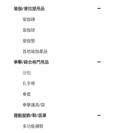
瑜伽/普拉提用品
瑜伽磚
瑜伽球
瑜伽墊
其他瑜伽產品
拳擊/綜合格鬥用品
沙包
扎手帶
拳套
拳擊護具/袋
運動服飾/鞋/面罩
多功能襪鞋