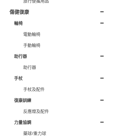
旅行便攜用品
傷健復康
輪椅
電動輪椅
手動輪椅
助行器
助行器
手杖
手杖及配件
復康訓練
反應燈及配件
力量協調
藥球/重力球