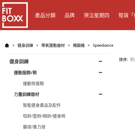
產品分類
品牌
哭泣星期四
筍貨「
>
健身訓練
>
帶氧運動器材
>
橢圓機
>
Speediance
排序:
默
健身訓練
運動服飾/鞋
運動恢復鞋
力量訓練器材
智能健身產品及配件
啞鈴/壺鈴/槓鈴/健身椅
藥球/重力球