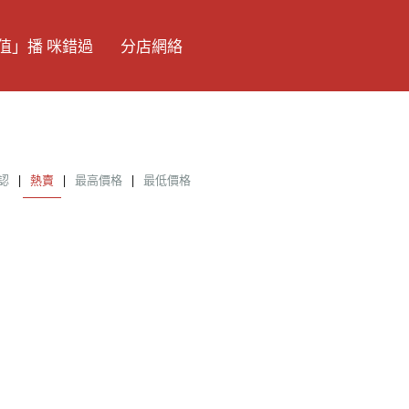
值」播 咪錯過
分店網絡
認
|
熱賣
|
最高價格
|
最低價格