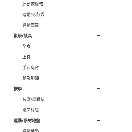
運動恢復鞋
運動服裝/袋
運動面罩
復康/護具
全身
上身
手及肩臂
腿及腳踝
按摩
按摩/筋膜槍
肌肉紓緩
運動/器材地墊
運動地墊