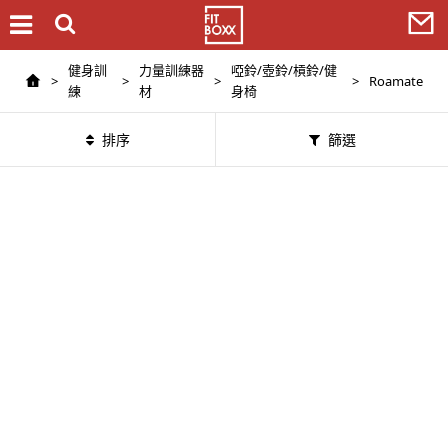
健身訓
力量訓練器
啞鈴/壺鈴/槓鈴/健
>
>
>
>
Roamate
練
材
身椅
排序
篩選