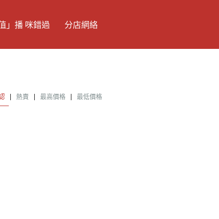
值」播 咪錯過
分店網絡
認
|
熱賣
|
最高價格
|
最低價格