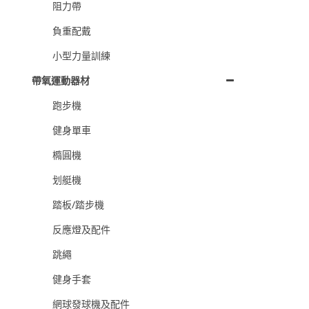
阻力帶
負重配戴
小型力量訓練
帶氧運動器材
跑步機
健身單車
橢圓機
划艇機
踏板/踏步機
反應燈及配件
跳繩
健身手套
網球發球機及配件