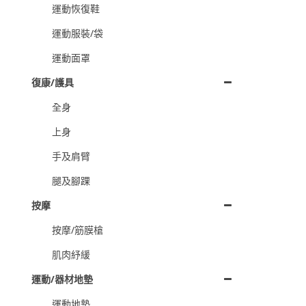
運動恢復鞋
運動服裝/袋
運動面罩
復康/護具
全身
上身
手及肩臂
腿及腳踝
按摩
按摩/筋膜槍
肌肉紓緩
運動/器材地墊
運動地墊