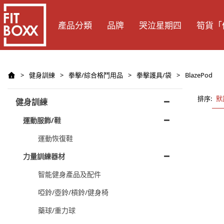
產品分類
品牌
哭泣星期四
筍貨「
>
健身訓練
>
拳擊/綜合格鬥用品
>
拳擊護具/袋
>
BlazePod
排序:
默
健身訓練
運動服飾/鞋
運動恢復鞋
力量訓練器材
智能健身產品及配件
啞鈴/壺鈴/槓鈴/健身椅
藥球/重力球