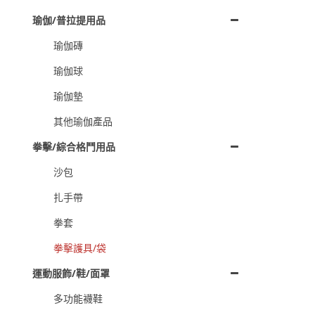
瑜伽/普拉提用品
瑜伽磚
瑜伽球
瑜伽墊
其他瑜伽產品
拳擊/綜合格鬥用品
沙包
扎手帶
拳套
拳擊護具/袋
運動服飾/鞋/面罩
多功能襪鞋