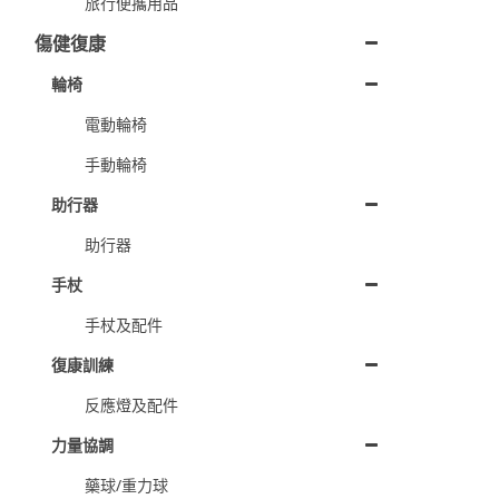
旅行便攜用品
傷健復康
輪椅
電動輪椅
手動輪椅
助行器
助行器
手杖
手杖及配件
復康訓練
反應燈及配件
力量協調
藥球/重力球