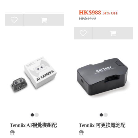
HK$988
34% OFF
HK$1488
Tenniix AI視覺模組配
Tenniix 可更換電池配
件
件