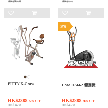
HK$9888
HK$148
預售
FITTY X-Cross
Head HA662 橢圓機
HK$2388
HK$2888
32% OFF
38% OFF
HK$3488
HK$4688