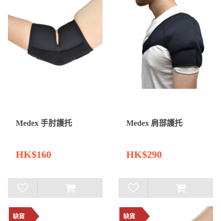
Medex 手肘護托
Medex 肩部護托
HK$160
HK$290
缺貨
缺貨