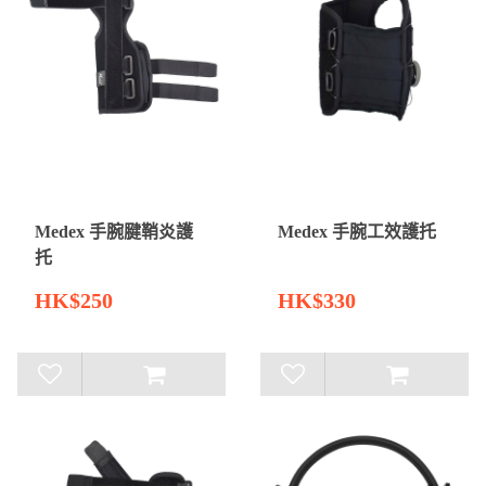
Medex 手腕腱鞘炎護
Medex 手腕工效護托
托
HK$250
HK$330