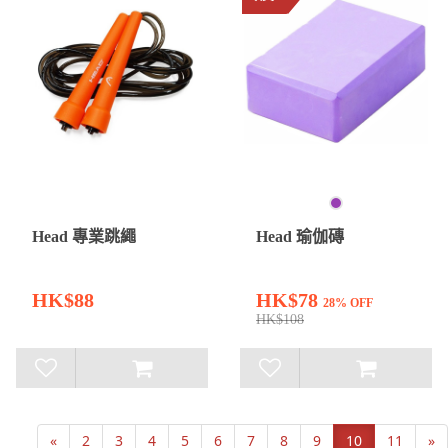
Head 專業跳繩
Head 瑜伽磚
HK$88
HK$78
28% OFF
HK$108
«
2
3
4
5
6
7
8
9
10
11
»