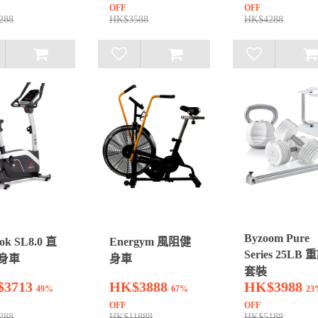
OFF
OFF
288
HK$3588
HK$4288
Byzoom Pure
ok SL8.0 直
Energym 風阻健
Series 25LB 
身車
身車
套裝
$3713
HK$3888
HK$3988
49%
67%
23
OFF
OFF
288
HK$11888
HK$5188