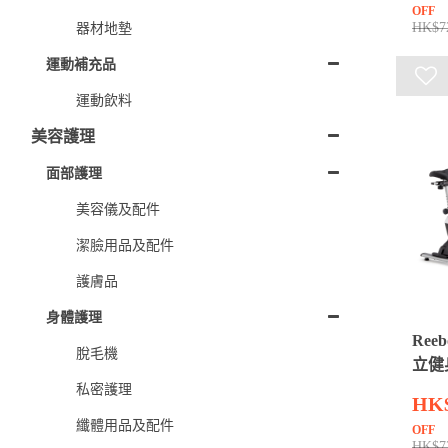
OFF
器材地墊
HK$7
運動補充品
運動飲料
美容護理
面部護理
美容儀及配件
潔臉用品及配件
護膚品
身體護理
Reeb
脫毛機
立健
私密護理
HK
纖體用品及配件
OFF
HK$7