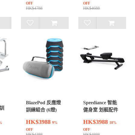
OFF
OFF
HK$4788
HK$4688
BlazePod 反應燈
Speediance 智能
重訓
訓練組合 (6燈)
健身室 划艇配件
HK$3988
HK$3988
%
9%
18%
OFF
OFF
HK$4388
HK$4888