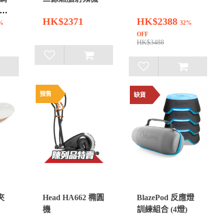
1
HK$2371
HK$2388
%
32%
OFF
HK$3488
預售
缺貨
 夾
Head HA662 橢圓
BlazePod 反應燈
機
訓練組合 (4燈)