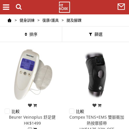
>
健身訓練
>
復康/護具
>
腿及腳踝
排序
篩選
比較
比較
Beurer Veinoplus 舒足健
Compex TENS+EMS 雙脈衝加
HK$1499
熱按摩膝帶