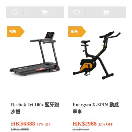
預售
預售
Reebok Jet 100z 藍牙跑
Energym X-SPIN 動感
步機
單車
HK$6388
HK$2988
41% OFF
32% OFF
HK$10888
HK$4388