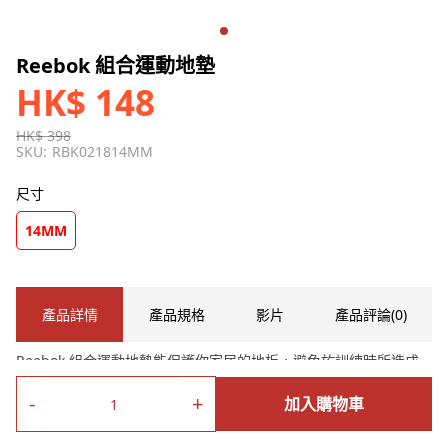
Reebok 組合運動地墊
HK$ 148
HK$ 398
SKU:
RBK021814MM
尺寸
14MM
產品詳情
產品規格
影片
產品評論(0)
Reebok 組合運動地墊能保護你家居的地板，避免於訓練時所造成
的刮花、破損。無論你是做重量訓練還是用帶氧運動器材，如橢圓
-
+
機、健身單車或跑步機，Reebok 組合運動地墊的無縫接口能保護
加入購物車
達120cm x 120cm的面積 (61cm x 61 cm 共四塊)。