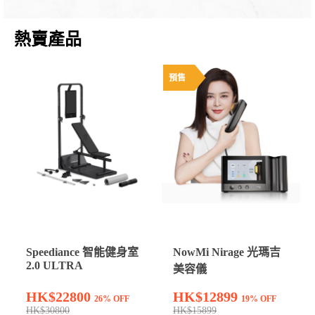
熱賣產品
預售
Speediance 智能健身室
NowMi Nirage 光瑪吉
2.0 ULTRA
美容儀
HK$22800
HK$12899
26% OFF
19% OFF
HK$30800
HK$15899