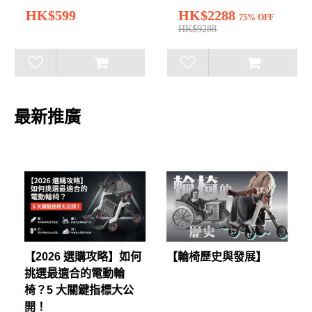
HK$599
HK$2288
75% OFF
HK$9288
最新推廣
【2026 選購攻略】如何
【輪椅歷史與發展】
挑選最適合的電動輪
椅？5 大關鍵指標大公
開！