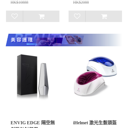
HK$10888
HK$2088
ENVIG EDGE 隔空無
iHelmet 激光生髮頭盔