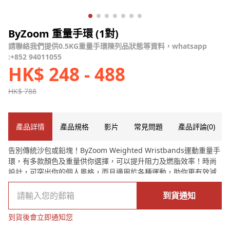
ByZoom 重量手環 (1對)
請聯絡我們提供0.5KG重量手環陳列品狀態等資料，whatsapp
:+852 94011055
HK$ 248 - 488
HK$ 788
產品詳情
產品規格
影片
常見問題
產品評論(0)
告別傳統沙包或鉛塊！ByZoom Weighted Wristbands運動重量手
環，有多款顏色及重量供你選擇，可以提升阻力及燃脂效率！時尚
設計，可突出你的個人風格，而且適用於各種運動，助你更有效減
脂。手環附有織帶2段貼心綁法設計，輕鬆調整左右兩邊織帶，可拆
卸水洗，方便又衛生！
到貨通知
到貨後會立即通知您