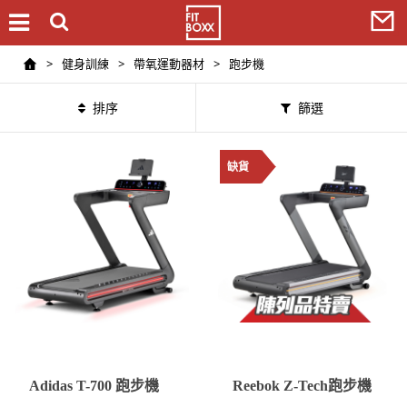
>
健身訓練
>
帶氧運動器材
>
跑步機
排序
篩選
缺貨
Adidas T-700 跑步機
Reebok Z-Tech跑步機