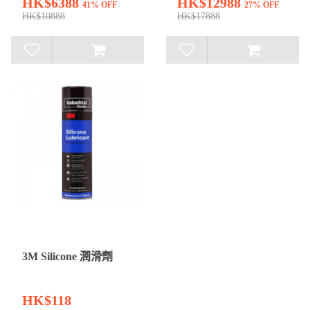
HK$6388
HK$12988
41% OFF
27% OFF
HK$10888
HK$17888
3M Silicone 潤滑劑
HK$118