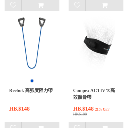
Reebok 高強度阻力帶
Compex ACTIV’®高
效髕骨帶
HK$148
HK$148
21% OFF
HK$188