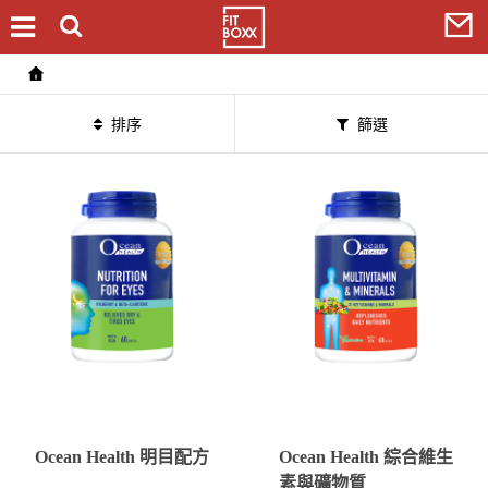
排序
篩選
Ocean Health 明目配方
Ocean Health 綜合維生
素與礦物質