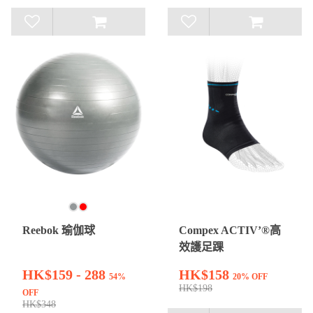
Reebok 瑜伽球
Compex ACTIV’®高
效護足踝
HK$159 - 288
HK$158
54%
20% OFF
HK$198
OFF
HK$348