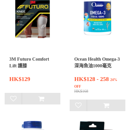
3M Futuro Comfort
Ocean Health Omega-3
Lift 護膝
深海魚油1000毫克
HK$129
HK$128 - 258
24%
OFF
HK$168