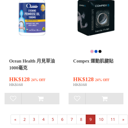
Ocean Health 月見草油
Compex 運動肌腱貼
1000毫克
HK$128
HK$128
24% OFF
24% OFF
HK$168
HK$168
«
2
3
4
5
6
7
8
9
10
11
»