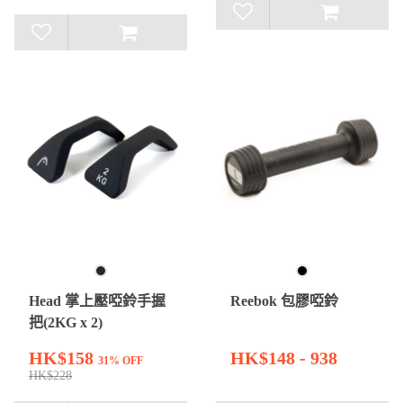
Head 掌上壓啞鈴手握
Reebok 包膠啞鈴
把(2KG x 2)
HK$158
HK$148 - 938
31% OFF
HK$228