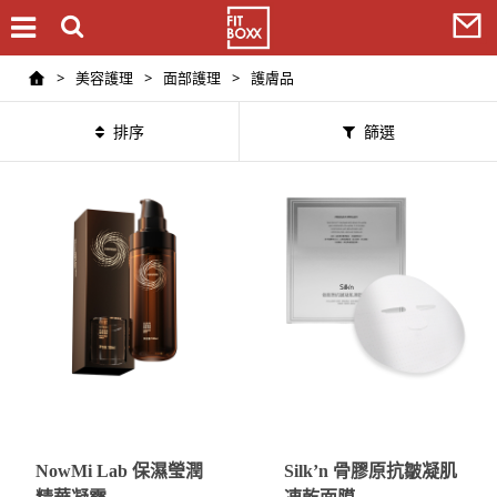
>
美容護理
>
面部護理
>
護膚品
排序
篩選
NowMi Lab 保濕瑩潤
Silk’n 骨膠原抗皺凝肌