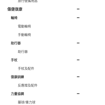
旅行便攜用品
傷健復康
輪椅
電動輪椅
手動輪椅
助行器
助行器
手杖
手杖及配件
復康訓練
反應燈及配件
力量協調
藥球/重力球