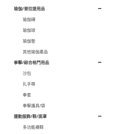
瑜伽/普拉提用品
瑜伽磚
瑜伽球
瑜伽墊
其他瑜伽產品
拳擊/綜合格鬥用品
沙包
扎手帶
拳套
拳擊護具/袋
運動服飾/鞋/面罩
多功能襪鞋