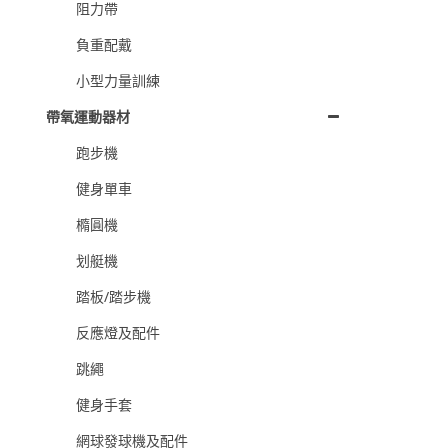
阻力帶
負重配戴
小型力量訓練
帶氧運動器材
跑步機
健身單車
橢圓機
划艇機
踏板/踏步機
反應燈及配件
跳繩
健身手套
網球發球機及配件