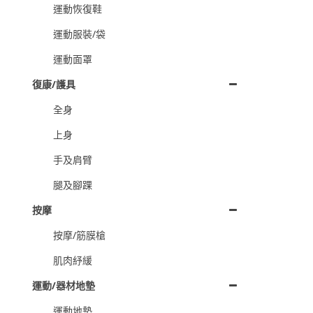
運動恢復鞋
運動服裝/袋
運動面罩
復康/護具
全身
上身
手及肩臂
腿及腳踝
按摩
按摩/筋膜槍
肌肉紓緩
運動/器材地墊
運動地墊