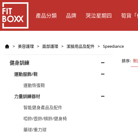
產品分類
品牌
哭泣星期四
筍貨「
>
美容護理
>
面部護理
>
潔臉用品及配件
>
Speediance
排序:
默
健身訓練
運動服飾/鞋
運動恢復鞋
力量訓練器材
智能健身產品及配件
啞鈴/壺鈴/槓鈴/健身椅
藥球/重力球