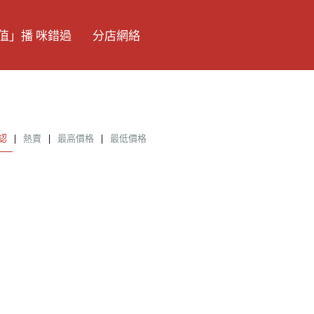
值」播 咪錯過
分店網絡
認
|
熱賣
|
最高價格
|
最低價格