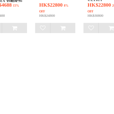
TRA 划艇配件
$4688
HK$22800
HK$22800
15%
8%
OFF
OFF
488
HK$24800
HK$30800