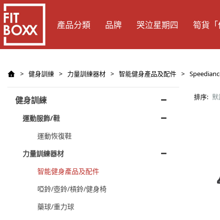
產品分類
品牌
哭泣星期四
筍貨「
>
健身訓練
>
力量訓練器材
>
智能健身產品及配件
>
Speedianc
排序:
默
健身訓練
運動服飾/鞋
運動恢復鞋
力量訓練器材
智能健身產品及配件
啞鈴/壺鈴/槓鈴/健身椅
藥球/重力球