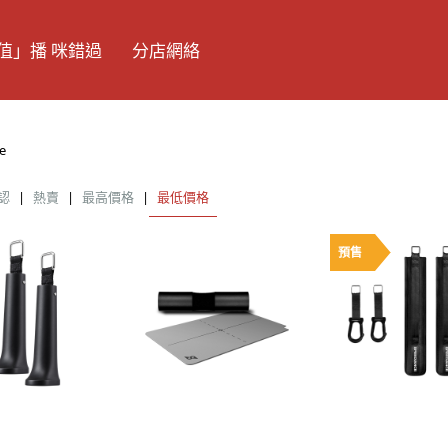
值」播 咪錯過
分店網絡
e
認
|
熱賣
|
最高價格
|
最低價格
預售