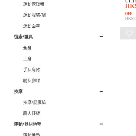
UL
運動恢復鞋
HK
OFF
運動服裝/袋
HK$5
運動面罩
復康/護具
全身
上身
手及肩臂
腿及腳踝
按摩
按摩/筋膜槍
肌肉紓緩
運動/器材地墊
運動地墊