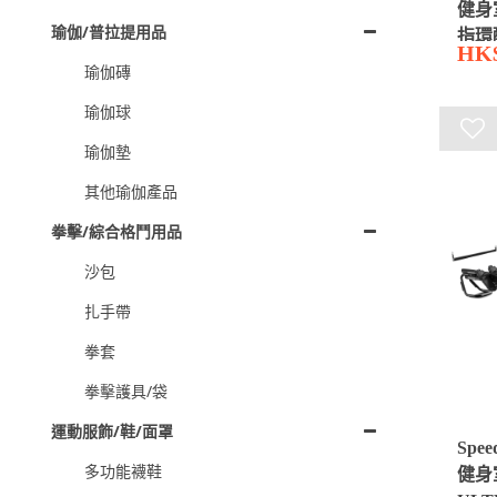
健身
瑜伽/普拉提用品
指環
HK$
瑜伽磚
瑜伽球
瑜伽墊
其他瑜伽產品
拳擊/綜合格鬥用品
沙包
扎手帶
拳套
拳擊護具/袋
運動服飾/鞋/面罩
Spee
多功能襪鞋
健身室