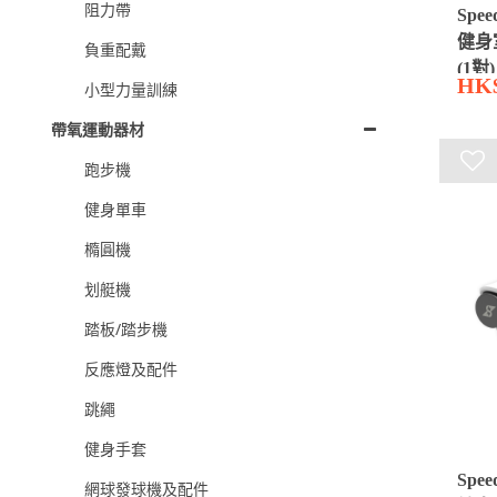
阻力帶
Spee
健身
負重配戴
(1對)
HK
小型力量訓練
帶氧運動器材
跑步機
健身單車
橢圓機
划艇機
踏板/踏步機
反應燈及配件
跳繩
健身手套
Spee
網球發球機及配件