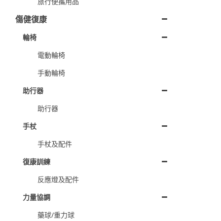
旅行便攜用品
傷健復康
輪椅
電動輪椅
手動輪椅
助行器
助行器
手杖
手杖及配件
復康訓練
反應燈及配件
力量協調
藥球/重力球