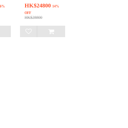
HK$24800
26%
14%
OFF
HK$28800