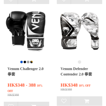
Venum Challenger 2.0
Venum Defender
拳套
Contender 2.0 拳套
HK$348 - 388
HK$348
10%
10% OFF
HK$388
OFF
HK$388