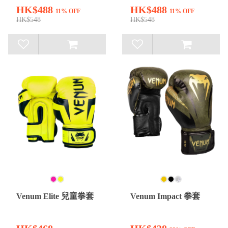
HK$488
HK$488
11% OFF
11% OFF
HK$548
HK$548
Venum Elite 兒童拳套
Venum Impact 拳套