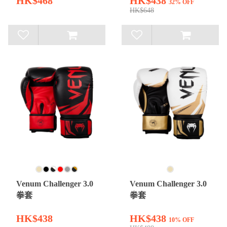
HK$468
HK$438
32% OFF
HK$648
Venum Challenger 3.0
Venum Challenger 3.0
拳套
拳套
HK$438
HK$438
10% OFF