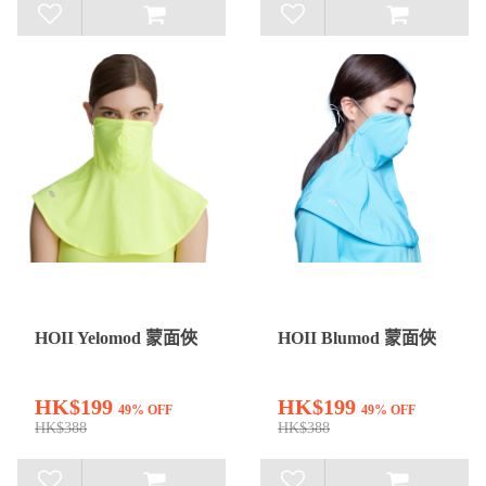
HOII Yelomod 蒙面俠
HOII Blumod 蒙面俠
HK$199
HK$199
49% OFF
49% OFF
HK$388
HK$388