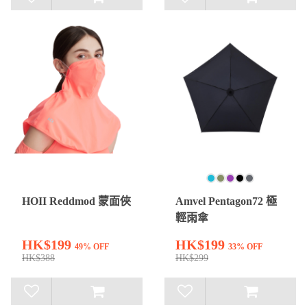
HOII Reddmod 蒙面俠
Amvel Pentagon72 極
輕雨傘
HK$199
HK$199
49% OFF
33% OFF
HK$388
HK$299