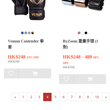
Venum Contender 拳
ByZoom 重量手環 (1
套
對)
HK$248
HK$248 - 488
14% OFF
69%
HK$288
OFF
HK$788
«
1
2
3
4
5
6
7
8
9
10
»