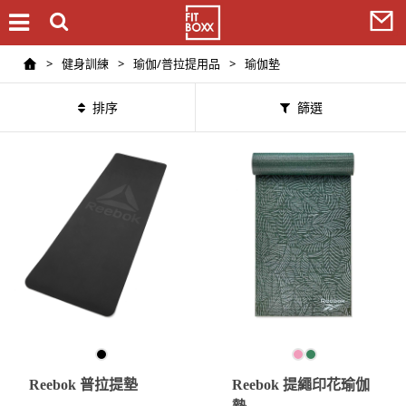
>
健身訓練
>
瑜伽/普拉提用品
>
瑜伽墊
排序
篩選
Reebok 普拉提墊
Reebok 提繩印花瑜伽