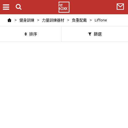
>
健身訓練
>
力量訓練器材
>
負重配戴
>
LifTone
排序
篩選