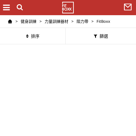
>
健身訓練
>
力量訓練器材
>
阻力帶
>
FitBoxx
排序
篩選