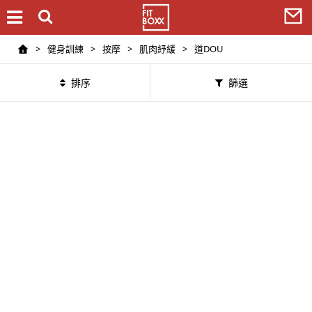
>
健身訓練
>
按摩
>
肌肉紓緩
>
道DOU
排序
篩選