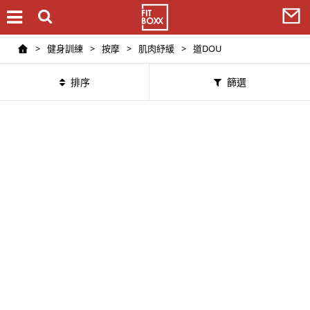
>
健身訓練
>
按摩
>
肌肉紓緩
>
道DOU
排序
篩選