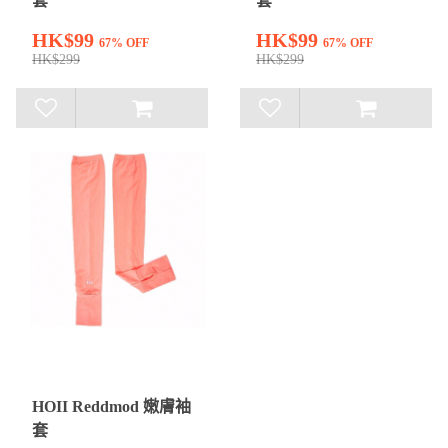
套
套
HK$99
HK$99
67% OFF
67% OFF
HK$299
HK$299
HOII Reddmod 嫩膚袖
套