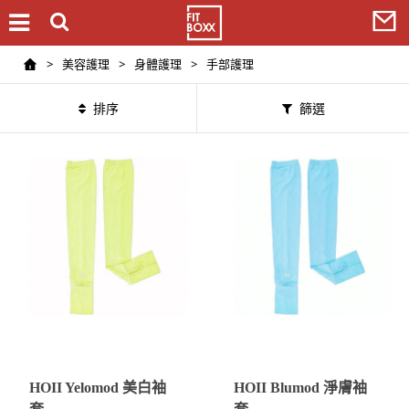
>
美容護理
>
身體護理
>
手部護理
排序
篩選
HOII Yelomod 美白袖
HOII Blumod 淨膚袖