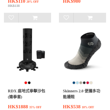
HK$110
HK$980
20% OFF
HK$138
RDX 座地式拳擊沙包
Skinners 2.0 便攜多功
(連拳套)
能襪鞋
HK$1888
HK$538
35% OFF
10% OFF