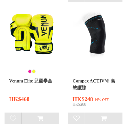
Venum Elite 兒童拳套
Compex ACTIV’® 高
效護膝
HK$468
HK$248
14% OFF
HK$288