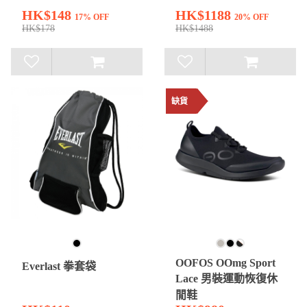
HK$148
HK$1188
17% OFF
20% OFF
HK$178
HK$1488
缺貨
OOFOS OOmg Sport
Everlast 拳套袋
Lace 男裝運動恢復休
閒鞋