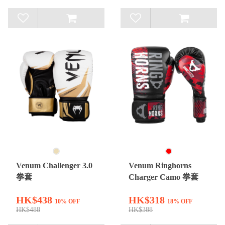
Venum Challenger 3.0
Venum Ringhorns
拳套
Charger Camo 拳套
HK$438
HK$318
10% OFF
18% OFF
HK$488
HK$388