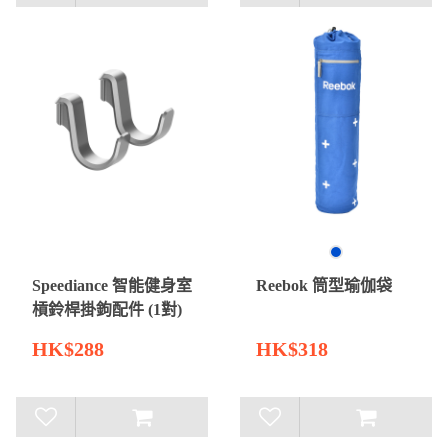
Speediance 智能健身室
Reebok 筒型瑜伽袋
槓鈴桿掛鉤配件 (1對)
HK$288
HK$318