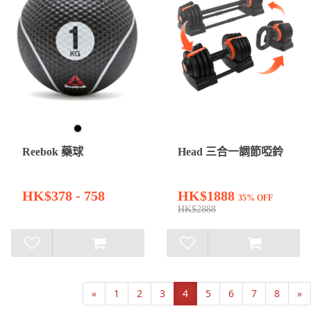
Reebok 藥球
Head 三合一調節啞鈴
HK$378 - 758
HK$1888
35% OFF
HK$2888
«
1
2
3
4
5
6
7
8
»