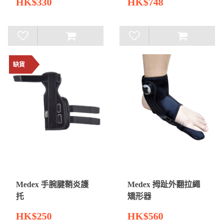
HK$330
HK$748
缺貨
Medex 手腕腱鞘炎護
Medex 拇趾外翻拉繩
托
矯形器
HK$250
HK$560