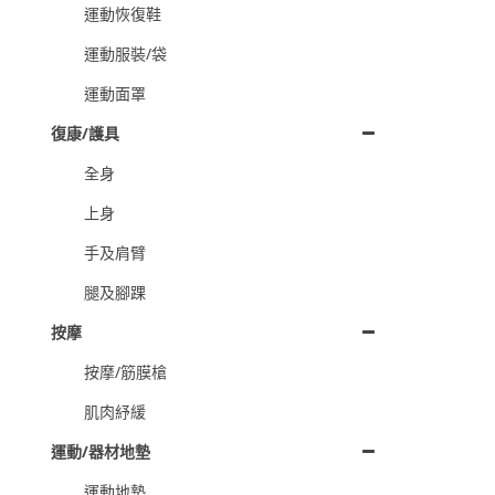
運動恢復鞋
運動服裝/袋
運動面罩
復康/護具
全身
上身
手及肩臂
腿及腳踝
按摩
按摩/筋膜槍
肌肉紓緩
運動/器材地墊
運動地墊