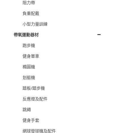
阻力帶
負重配戴
小型力量訓練
帶氧運動器材
跑步機
健身單車
橢圓機
划艇機
踏板/踏步機
反應燈及配件
跳繩
健身手套
網球發球機及配件