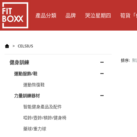
產品分類
品牌
哭泣星期四
筍貨「
>
CELSIUS
排序:
默
健身訓練
運動服飾/鞋
運動恢復鞋
力量訓練器材
智能健身產品及配件
啞鈴/壺鈴/槓鈴/健身椅
藥球/重力球