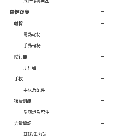
旅行便攜用品
傷健復康
輪椅
電動輪椅
手動輪椅
助行器
助行器
手杖
手杖及配件
復康訓練
反應燈及配件
力量協調
藥球/重力球