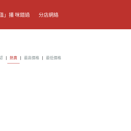
值」播 咪錯過
分店網絡
認
|
熱賣
|
最高價格
|
最低價格