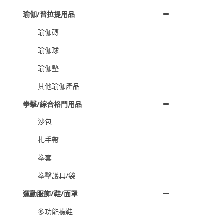
瑜伽/普拉提用品
瑜伽磚
瑜伽球
瑜伽墊
其他瑜伽產品
拳擊/綜合格鬥用品
沙包
扎手帶
拳套
拳擊護具/袋
運動服飾/鞋/面罩
多功能襪鞋